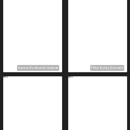
Karma Rx Mustat Hiukset
Pitkä Busty Brunette