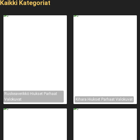
Kaikki Kategoriat
Ruskeaverikkö Hiukset Parhaat
Valokuvat
Kihara Hiukset Parhaat Valokuvat