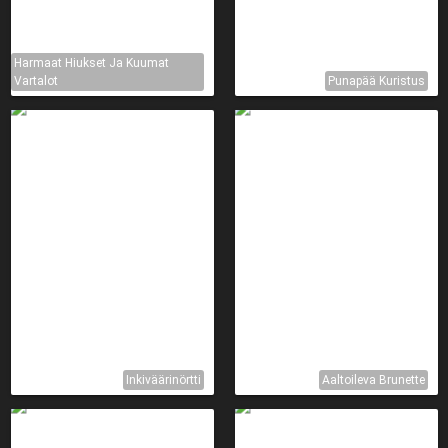
Harmaat Hiukset Ja Kuumat
Vartalot
Punapää Kuristus
Inkiväärinörtti
Aaltoileva Brunette