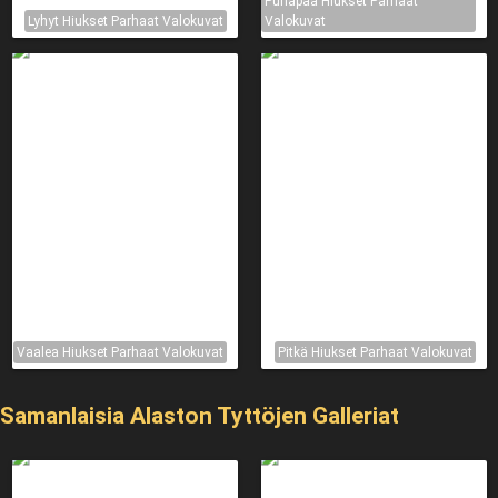
Punapää Hiukset Parhaat
Lyhyt Hiukset Parhaat Valokuvat
Valokuvat
Vaalea Hiukset Parhaat Valokuvat
Pitkä Hiukset Parhaat Valokuvat
Samanlaisia ​​Alaston Tyttöjen Galleriat