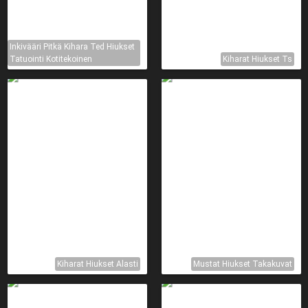
Inkivääri Pitkä Kihara Ted Hiukset
Tatuointi Kotitekoinen
Kiharat Hiukset Ts
Kiharat Hiukset Alasti
Mustat Hiukset Takakuvat