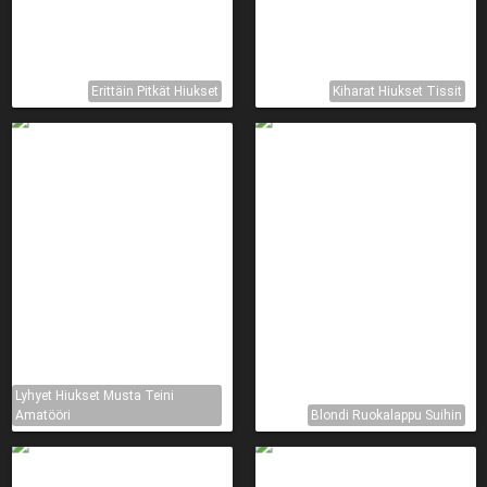
Erittäin Pitkät Hiukset
Kiharat Hiukset Tissit
Lyhyet Hiukset Musta Teini
Amatööri
Blondi Ruokalappu Suihin