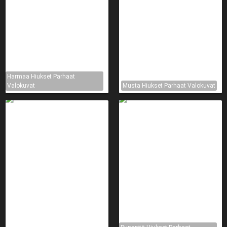
Harmaa Hiukset Parhaat
Valokuvat
Musta Hiukset Parhaat Valokuvat