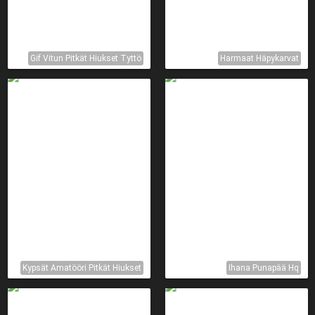
Gif Vitun Pitkät Hiukset Tyttö
Harmaat Häpykarvat
Kypsät Amatööri Pitkät Hiukset
Ihana Punapää Hq