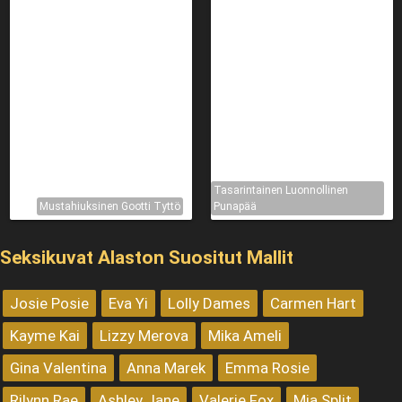
Tasarintainen Luonnollinen
Mustahiuksinen Gootti Tyttö
Punapää
Seksikuvat Alaston Suositut Mallit
Josie Posie
Eva Yi
Lolly Dames
Carmen Hart
Kayme Kai
Lizzy Merova
Mika Ameli
Gina Valentina
Anna Marek
Emma Rosie
Rilynn Rae
Ashley Jane
Valerie Fox
Mia Split