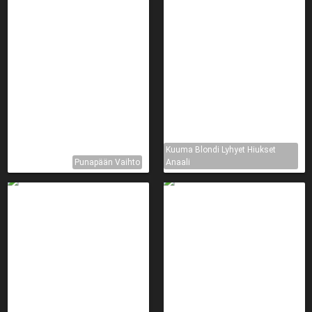
Kuuma Blondi Lyhyet Hiukset
Punapään Vaihto
Anaali