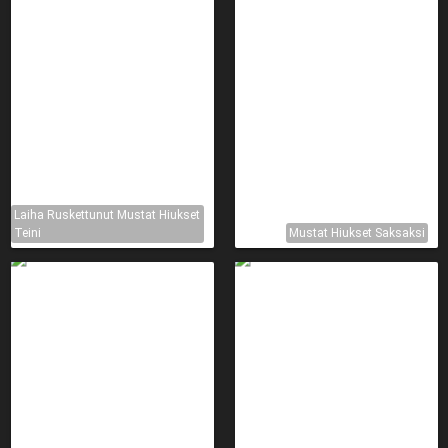
Laiha Ruskettunut Mustat Hiukset
Teini
Mustat Hiukset Saksaksi