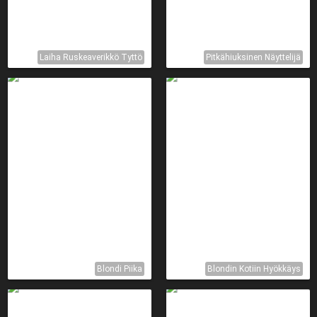
Laiha Ruskeaverikkö Tyttö
Pitkähiuksinen Näyttelijä
Blondi Piika
Blondin Kotiin Hyökkäys