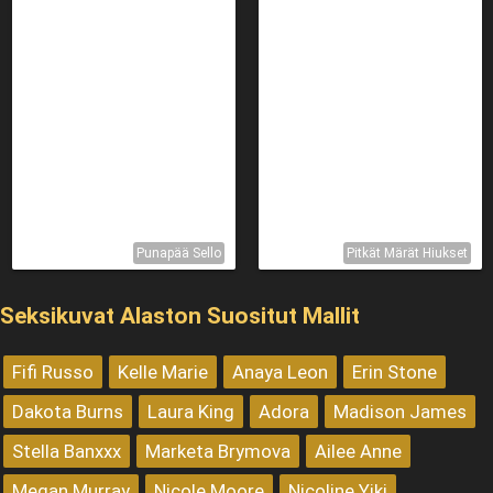
Punapää Sello
Pitkät Märät Hiukset
Seksikuvat Alaston Suositut Mallit
Fifi Russo
Kelle Marie
Anaya Leon
Erin Stone
Dakota Burns
Laura King
Adora
Madison James
Stella Banxxx
Marketa Brymova
Ailee Anne
Megan Murray
Nicole Moore
Nicoline Yiki