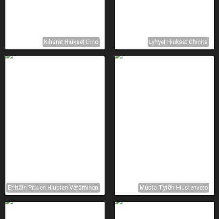
Kiharat Hiukset Emo
Lyhyet Hiukset Chinita
Erittäin Pitkien Hiusten Vetäminen
Musta Tytön Hiustenveto