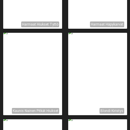
Harmaat Hiukset Tyttö
Harmaat Häpykarvat
Kaunis Nainen Pitkät Hiukset
Blondi Kiristys