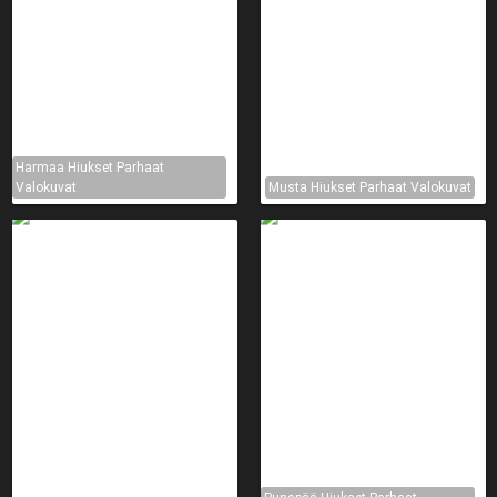
Harmaa Hiukset Parhaat
Valokuvat
Musta Hiukset Parhaat Valokuvat