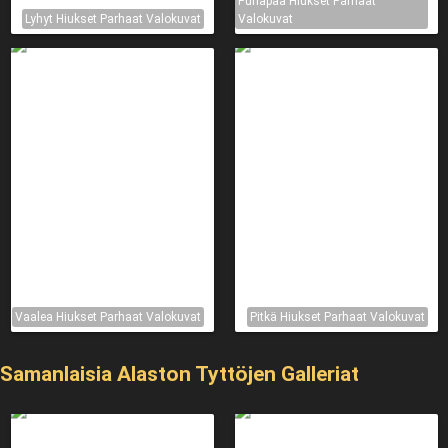
Punapää Hiukset Parhaat
Lyhyt Hiukset Parhaat Valokuvat
Valokuvat
Vaalea Hiukset Parhaat Valokuvat
Pitkä Hiukset Parhaat Valokuvat
Samanlaisia ​​Alaston Tyttöjen Galleriat