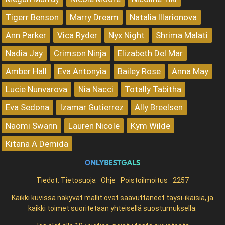
Tigerr Benson
Marry Dream
Natalia Illarionova
Ann Parker
Vica Ryder
Nyx Night
Shrima Malati
Nadia Jay
Crimson Ninja
Elizabeth Del Mar
Amber Hall
Eva Antonyia
Bailey Rose
Anna May
Lucie Nunvarova
Nia Nacci
Totally Tabitha
Eva Sedona
Izamar Gutierrez
Ally Breelsen
Naomi Swann
Lauren Nicole
Kym Wilde
Kitana A Demida
Tiedot:
Tietosuoja
Ohje
Poistoilmoitus
2257
Kaikki kuvissa näkyvät mallit ovat saavuttaneet täysi-ikäisiä, ja
kaikki toimet suoritetaan yhteisellä suostumuksella.