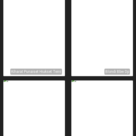
Kiharat Punaiset Hiukset Teini
Blondi Bbw Dp