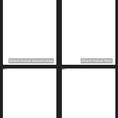
Kiharat Hiukset Sairaanhoitaja
Kiharat Hiukset Yksin