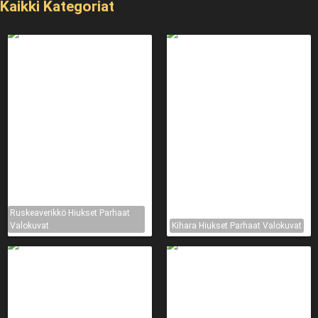
Kaikki Kategoriat
Ruskeaverikkö Hiukset Parhaat
Valokuvat
Kihara Hiukset Parhaat Valokuvat