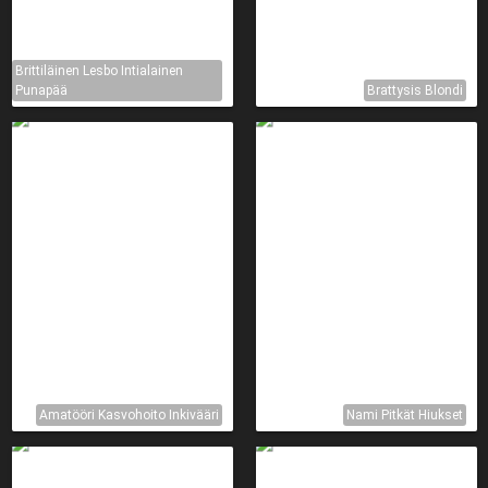
Brittiläinen Lesbo Intialainen
Punapää
Brattysis Blondi
Amatööri Kasvohoito Inkivääri
Nami Pitkät Hiukset