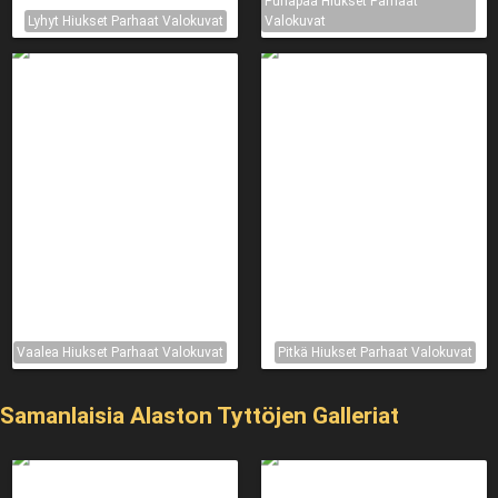
Punapää Hiukset Parhaat
Lyhyt Hiukset Parhaat Valokuvat
Valokuvat
Vaalea Hiukset Parhaat Valokuvat
Pitkä Hiukset Parhaat Valokuvat
Samanlaisia ​​Alaston Tyttöjen Galleriat