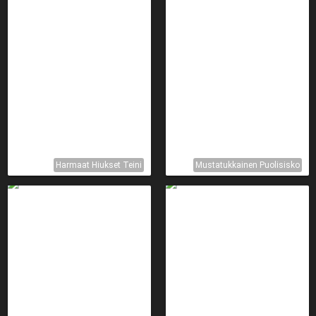
Harmaat Hiukset Teini
Mustatukkainen Puolisisko