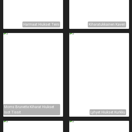
Harmaat Hiukset Teini
Kiharatukkainen Kaveri
Moms Brunette Kiharat Hiukset
Isot Tissit
Lyhyet Hiukset Kurkku