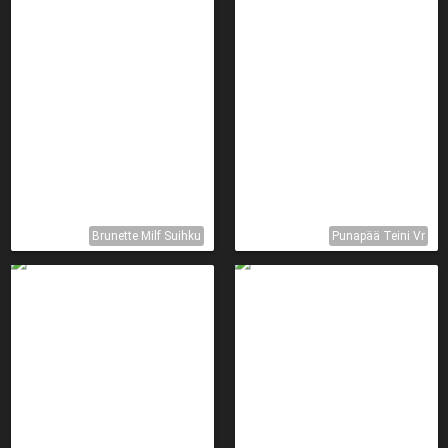
Brunette Milf Suihku
Punapää Teini Vr