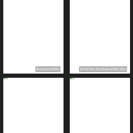
Ruskeaverikkö
Amatööri Ruskeaverikkö Bbc