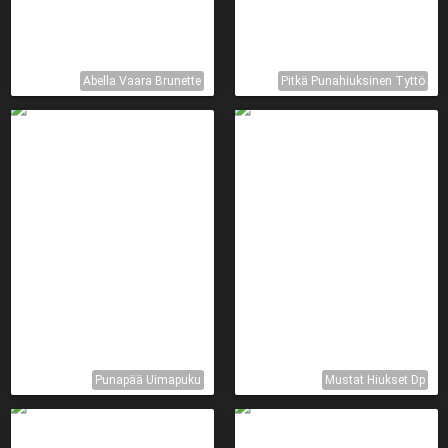
Abella Vaara Brunette
Pitkä Punahiuksinen Tyttö
Punapää Uimapuku
Mustat Hiukset Dp