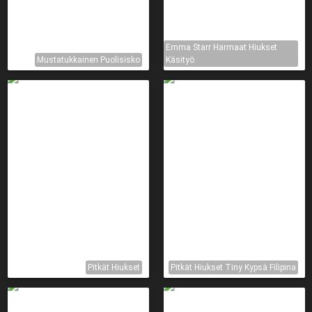
Emma Starr Harmaat Hiukset
Mustatukkainen Puolisisko
Käsityö
Pitkät Hiukset
Pitkät Hiukset Tiny Kypsä Filipina