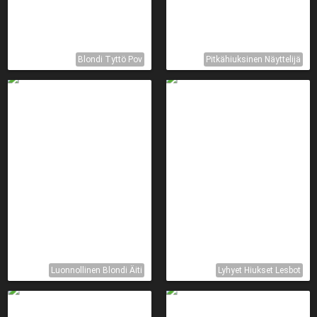
Blondi Tyttö Pov
Pitkähiuksinen Näyttelijä
Luonnollinen Blondi Äiti
Lyhyet Hiukset Lesbot