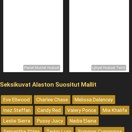
Pienet Mustat Hiukset
Lyhyet Hiukset Teinit
Seksikuvat Alaston Suositut Mallit
Eve Ellwood
Charlee Chase
Melissa Delancey
Inez Steffan
Candy Red
Valery Ponce
Mia Khalifa
Leslie Sierra
Pussy Juicy
Nadia Elaina
Samantha Stiles
Taylor Luxx
Summer Cummings