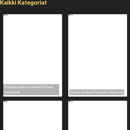
Kaikki Kategoriat
Ruskeaverikkö Hiukset Parhaat
Valokuvat
Kihara Hiukset Parhaat Valokuvat