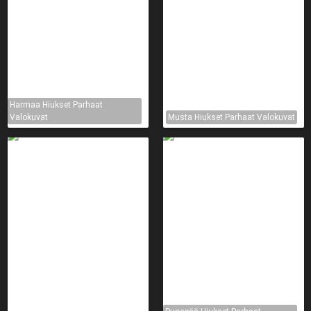
Harmaa Hiukset Parhaat
Valokuvat
Musta Hiukset Parhaat Valokuvat