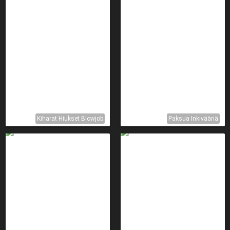
Kiharat Hiukset Blowjob
Paksua Inkivääriä