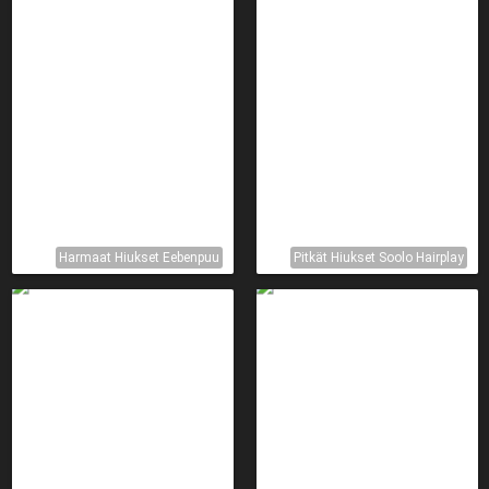
Harmaat Hiukset Eebenpuu
Pitkät Hiukset Soolo Hairplay