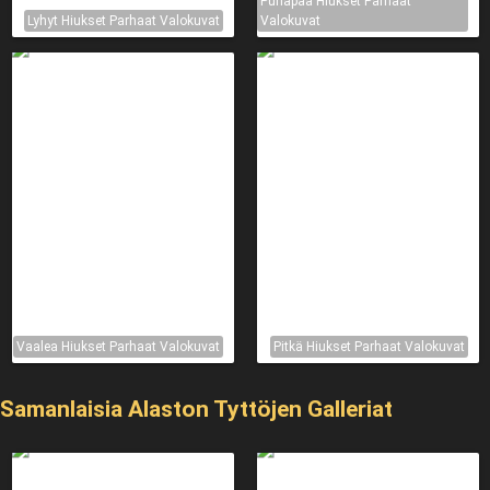
Punapää Hiukset Parhaat
Lyhyt Hiukset Parhaat Valokuvat
Valokuvat
Vaalea Hiukset Parhaat Valokuvat
Pitkä Hiukset Parhaat Valokuvat
Samanlaisia ​​Alaston Tyttöjen Galleriat