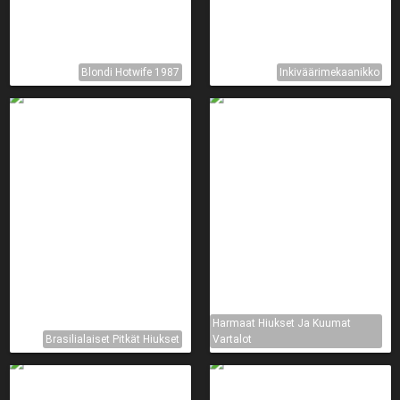
Blondi Hotwife 1987
Inkiväärimekaanikko
Harmaat Hiukset Ja Kuumat
Brasilialaiset Pitkät Hiukset
Vartalot