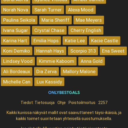
Norah Nova
Sarah Turner
Alexa Mood
Paulina Seikola
Maria Sheriff
Mae Meyers
Ivana Sugar
Crystal Chase
Cherry English
Karina Hart
Emilia Hops
Katie Lee
Kacie Castle
Koni Demiko
Hannah Hays
Scorpio 313
Ena Sweet
Lindsey Vood
Kimmie Kaboom
Anna Gold
Ali Bordeaux
Dia Zerva
Mallory Malone
Michelle Can
Lux Kassidy
Tiedot:
Tietosuoja
Ohje
Poistoilmoitus
2257
Kaikki kuvissa näkyvät mallit ovat saavuttaneet täysi-ikäisiä, ja
kaikki toimet suoritetaan yhteisellä suostumuksella.