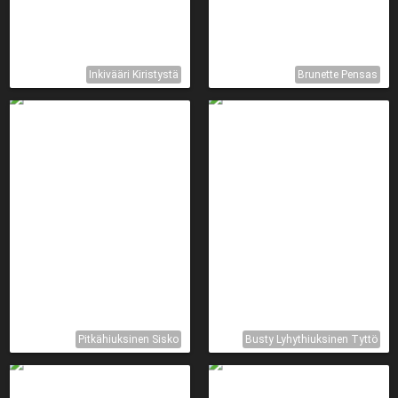
Inkivääri Kiristystä
Brunette Pensas
Pitkähiuksinen Sisko
Busty Lyhythiuksinen Tyttö