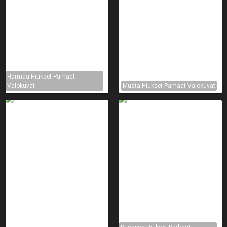
Harmaa Hiukset Parhaat
Valokuvat
Musta Hiukset Parhaat Valokuvat