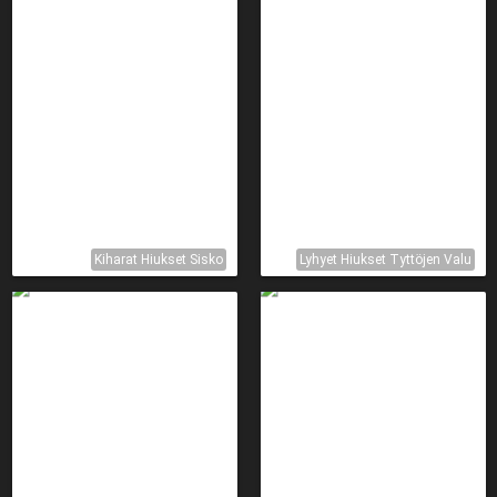
Kiharat Hiukset Sisko
Lyhyet Hiukset Tyttöjen Valu