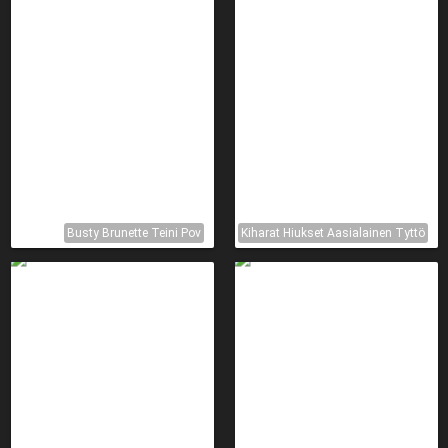
Busty Brunette Teini Pov
Kiharat Hiukset Aasialainen Tyttö