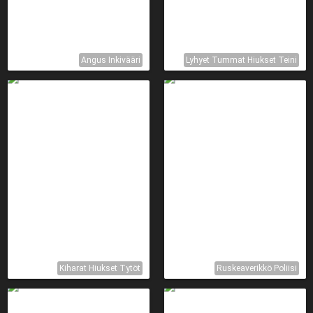
Angus Inkivääri
Lyhyet Tummat Hiukset Teini
Kiharat Hiukset Tytöt
Ruskeaverikkö Poliisi