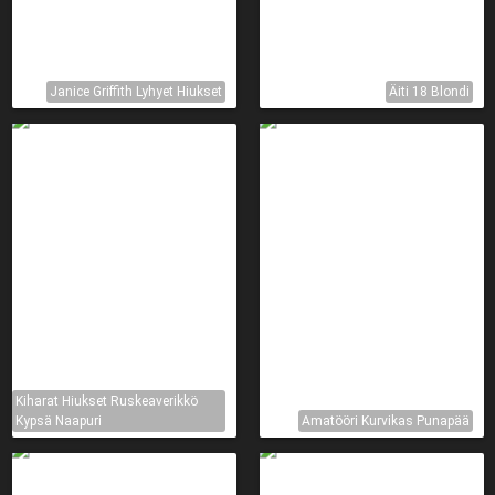
Janice Griffith Lyhyet Hiukset
Äiti 18 Blondi
Kiharat Hiukset Ruskeaverikkö
Kypsä Naapuri
Amatööri Kurvikas Punapää