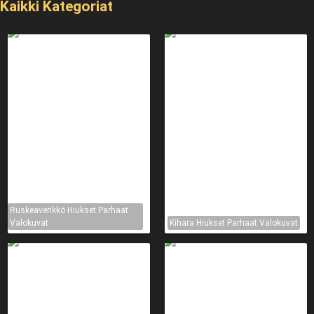
Kaikki Kategoriat
Ruskeaverikkö Hiukset Parhaat
Valokuvat
Kihara Hiukset Parhaat Valokuvat