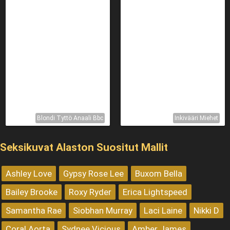
Blondi Tyttö Anaali Bbc
Inkivääri Miehet
Seksikuvat Alaston Suositut Mallit
Ashley Love
Gypsy Rose Lee
Buxom Bella
Bailey Brooke
Roxy Ryder
Erica Lightspeed
Samantha Rae
Siobhan Murray
Laci Laine
Nikki D
Coral Aorta
Sydnee Vicious
Amber James