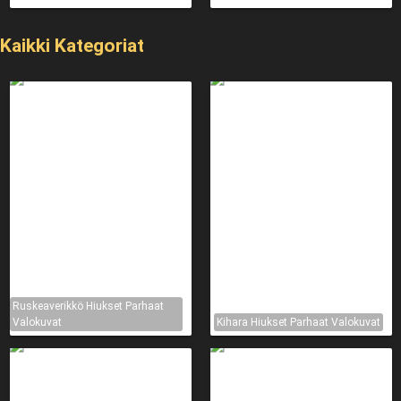
Kaikki Kategoriat
Ruskeaverikkö Hiukset Parhaat
Valokuvat
Kihara Hiukset Parhaat Valokuvat