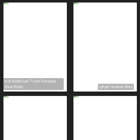
Isot Roikkuvat Tissit Punapää
Sisar Kinky
Lyhyet Hiukset Allas