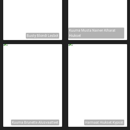
Kuuma Musta Nainen Kiharat
Busty Blondi Lesbot
Hiukset
Kuuma Brunette Alusvaatteet
Harmaat Hiukset Kypsät