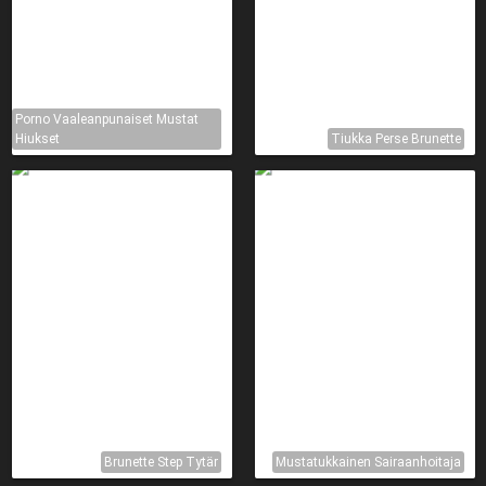
Porno Vaaleanpunaiset Mustat
Hiukset
Tiukka Perse Brunette
Brunette Step Tytär
Mustatukkainen Sairaanhoitaja