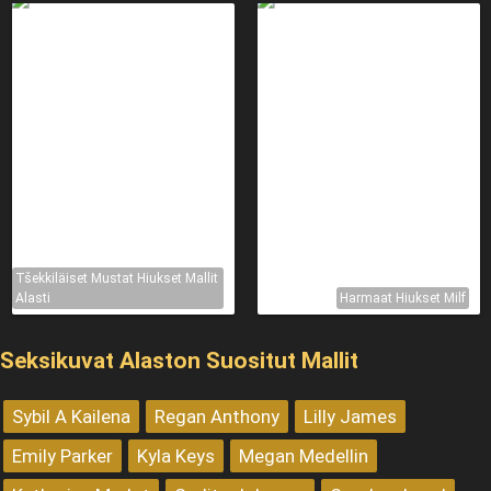
Tšekkiläiset Mustat Hiukset Mallit
Alasti
Harmaat Hiukset Milf
Seksikuvat Alaston Suositut Mallit
Sybil A Kailena
Regan Anthony
Lilly James
Emily Parker
Kyla Keys
Megan Medellin