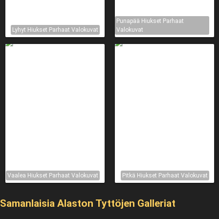
Punapää Hiukset Parhaat
Lyhyt Hiukset Parhaat Valokuvat
Valokuvat
Vaalea Hiukset Parhaat Valokuvat
Pitkä Hiukset Parhaat Valokuvat
Samanlaisia ​​Alaston Tyttöjen Galleriat