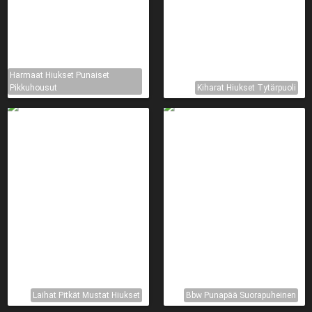
Harmaat Hiukset Punaiset
Pikkuhousut
Kiharat Hiukset Tytärpuoli
Laihat Pitkät Mustat Hiukset
Bbw Punapää Suorapuheinen