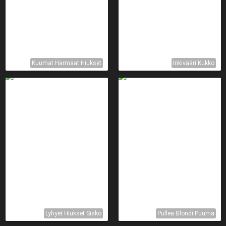
Kuumat Harmaat Hiukset
Inkivääri Kukko
Lyhyet Hiukset Sisko
Pullea Blondi Puuma