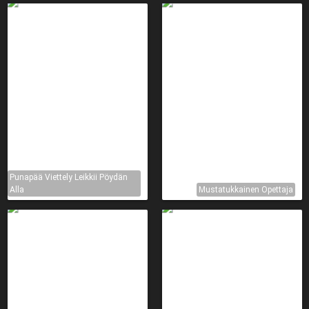
Punapää Viettely Leikkii Pöydän
Alla
Mustatukkainen Opettaja