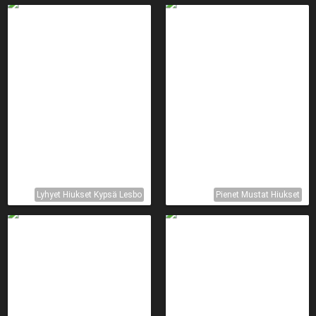
Lyhyet Hiukset Kypsä Lesbo
Pienet Mustat Hiukset