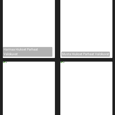
Harmaa Hiukset Parhaat
Valokuvat
Musta Hiukset Parhaat Valokuvat