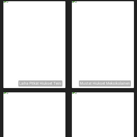
Laiha Pitkät Hiukset Teini
Mustat Hiukset Meksikolainen