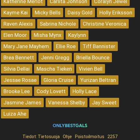
Katherine Merlot
Carlita Johnson
Coralyn Jewel
Kayme Kai
Micky Bells
Daisy Gold
Holly Eriksson
Raven Alexis
Sabrina Nichole
Christine Veronica
Elen Moor
Misha Mynx
Kaylynn
Mary Jane Mayhem
Ellie Roe
Tiff Bannister
Brea Bennett
Jenni Gregg
Briella Bounce
Silvia Dellai
Mascha Tieken
Vivien Bell
Jessae Rosae
Gloria Cruise
Yurizan Beltran
Brooke Lee
Cody Lovett
Holly Lace
Jasmine James
Vanessa Shelby
Jay Sweet
Luiza Ahe
Tiedot:
Tietosuoja
Ohje
Poistoilmoitus
2257