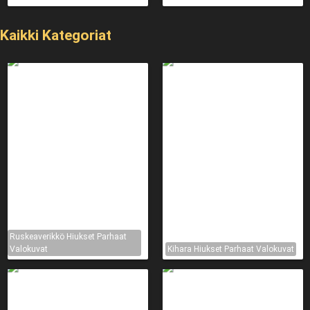
Kaikki Kategoriat
Ruskeaverikkö Hiukset Parhaat
Valokuvat
Kihara Hiukset Parhaat Valokuvat