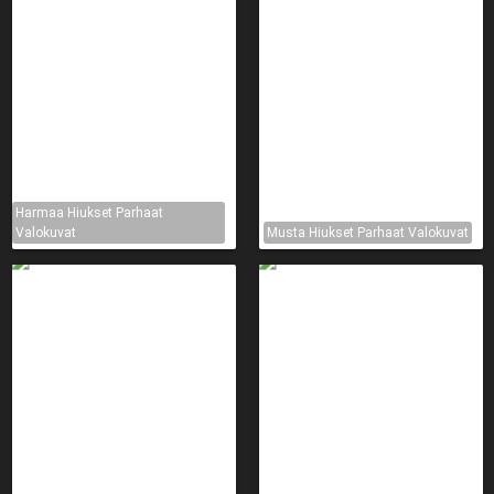
Harmaa Hiukset Parhaat
Valokuvat
Musta Hiukset Parhaat Valokuvat