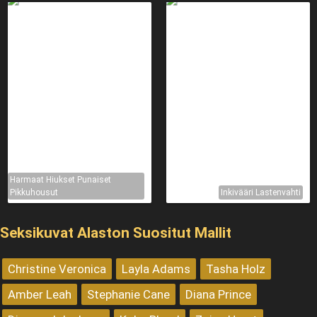
Harmaat Hiukset Punaiset
Pikkuhousut
Inkivääri Lastenvahti
Seksikuvat Alaston Suositut Mallit
Christine Veronica
Layla Adams
Tasha Holz
Amber Leah
Stephanie Cane
Diana Prince