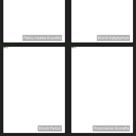
Paksu Vaalea Brunette
Blondi Kylpytynnyri
Blondi Parturi
Pisamiainen Brunette