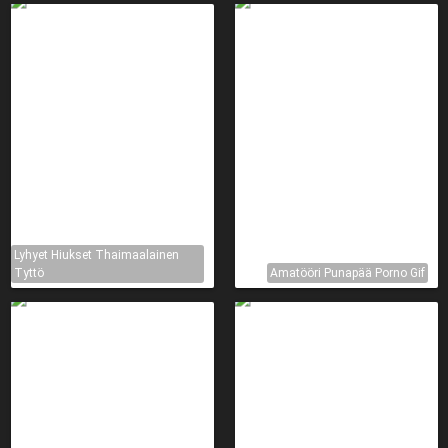
Lyhyet Hiukset Thaimaalainen
Tyttö
Amatööri Punapää Porno Gif