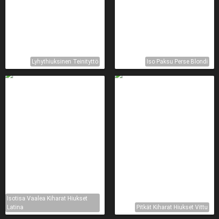
Lyhythiuksinen Teinityttö
Iso Paksu Perse Blondi
Isotisa Vaalea Kiharat Hiukset
Latina
Pitkät Kiharat Hiukset Vittu