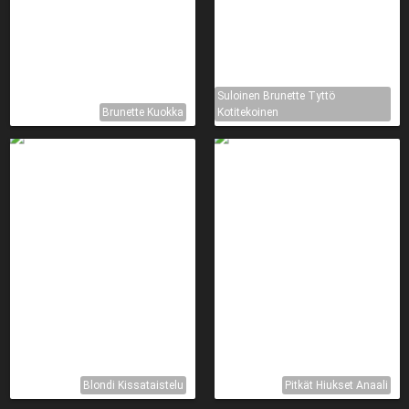
Suloinen Brunette Tyttö
Brunette Kuokka
Kotitekoinen
Blondi Kissataistelu
Pitkät Hiukset Anaali