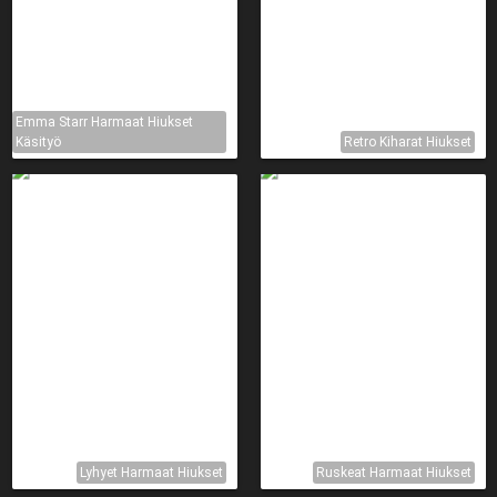
Emma Starr Harmaat Hiukset
Käsityö
Retro Kiharat Hiukset
Lyhyet Harmaat Hiukset
Ruskeat Harmaat Hiukset