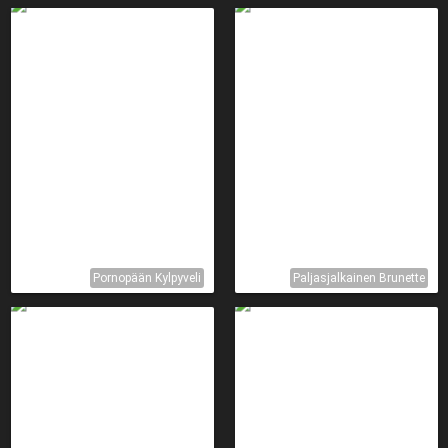
Pornopään Kylpyveli
Paljasjalkainen Brunette