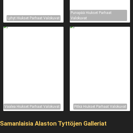
Punapää Hiukset Parhaat
Lyhyt Hiukset Parhaat Valokuvat
Valokuvat
Vaalea Hiukset Parhaat Valokuvat
Pitkä Hiukset Parhaat Valokuvat
Samanlaisia ​​Alaston Tyttöjen Galleriat