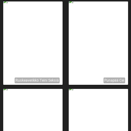
Ruskeaverikkö Teini Seksiä
Punapää Cei