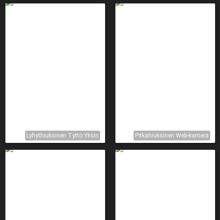
Lyhythiuksinen Tyttö Yksin
Pitkähiuksinen Web-kamera