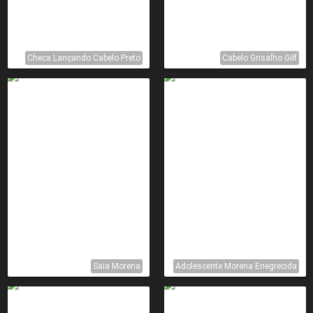
Checa Lançando Cabelo Preto
Cabelo Grisalho Gilf
Saia Morena
Adolescente Morena Enegrecida