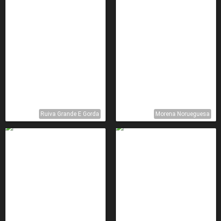
Ruiva Grande E Gorda
Morena Norueguesa