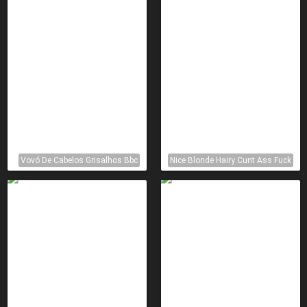
Vovó De Cabelos Grisalhos Bbc
Nice Blonde Hairy Cunt Ass Fuck