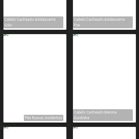
Cabelo Cacheado Adolescente
Cabelo Cacheado Adolescente
Solo
Pov
Cabelo Cacheado Menina
Pés Ruivos Gordinhos
Gordinha