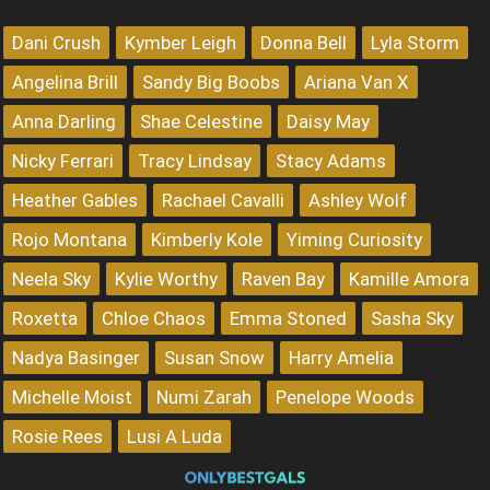
Dani Crush
Kymber Leigh
Donna Bell
Lyla Storm
Angelina Brill
Sandy Big Boobs
Ariana Van X
Anna Darling
Shae Celestine
Daisy May
Nicky Ferrari
Tracy Lindsay
Stacy Adams
Heather Gables
Rachael Cavalli
Ashley Wolf
Rojo Montana
Kimberly Kole
Yiming Curiosity
Neela Sky
Kylie Worthy
Raven Bay
Kamille Amora
Roxetta
Chloe Chaos
Emma Stoned
Sasha Sky
Nadya Basinger
Susan Snow
Harry Amelia
Michelle Moist
Numi Zarah
Penelope Woods
Rosie Rees
Lusi A Luda