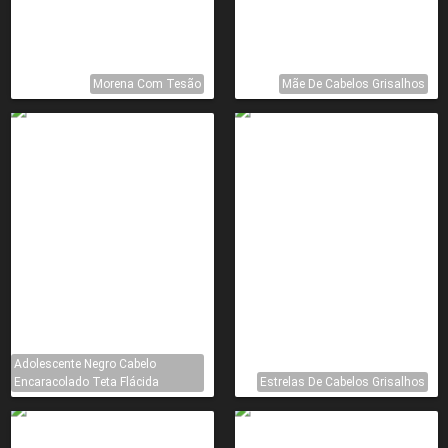
Morena Com Tesão
Mãe De Cabelos Grisalhos
Adolescente Negro Cabelo
Encaracolado Teta Flácida
Estrelas De Cabelos Grisalhos