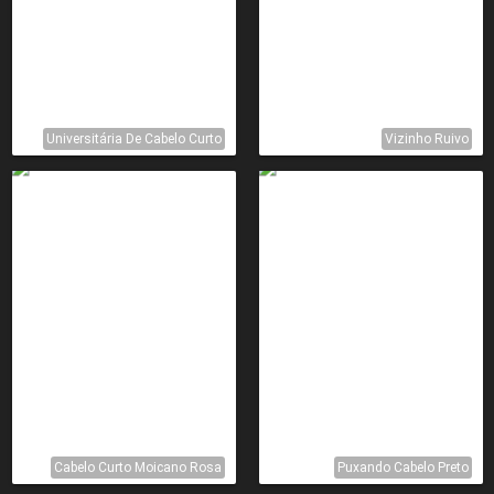
Universitária De Cabelo Curto
Vizinho Ruivo
Cabelo Curto Moicano Rosa
Puxando Cabelo Preto