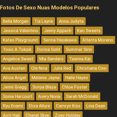
Fotos De Sexo Nuas Modelos Populares
Bella Morgan
Tia Layne
Anna Judyta
Jessica Valentino
Jenny Appach
Kari Sweets
Kates Playground
Serina Hayakawa
Atlanta Moreno
Toxic A Toksik
Dorina Gold
Summer Sinn
Angelica Sweet
Mia Sanders
Teanna Kai
Ava Austen
Ole Nina
Julia Red
Christiana Cinn
Alicia Angel
Melanie Jayne
Halle Hayes
Jenni Gregg
Sonya Blaze
Chloe Foster
Sonia Harcourt
Avery Nona
Sarah McDonald
Ryu Enami
Eliza Allure
Camryn Kiss
Lina Dean
Avril Hall
Chanel Skye
Zoey Holiday