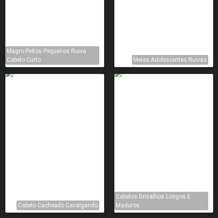
Magro Peitos Pequenos Ruiva
Cabelo Curto
Meias Adolescentes Ruivas
Cabelos Grisalhos Longos E
Cabelo Cacheado Cavalgando
Maduros