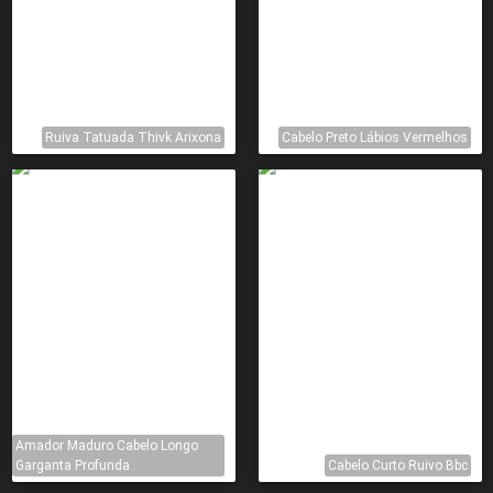
Ruiva Tatuada Thivk Arixona
Cabelo Preto Lábios Vermelhos
Amador Maduro Cabelo Longo
Garganta Profunda
Cabelo Curto Ruivo Bbc