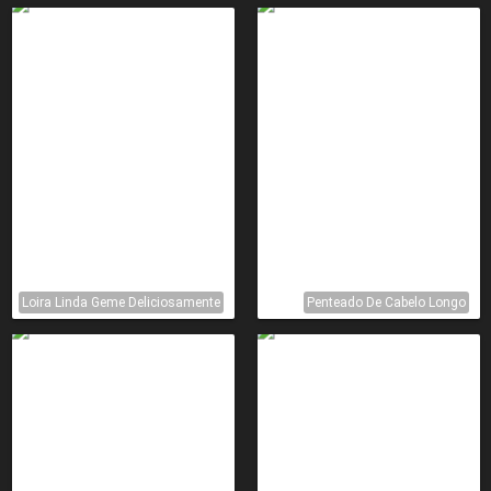
Loira Linda Geme Deliciosamente
Penteado De Cabelo Longo