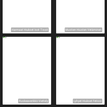
Harmaat Hiukset Isot Tissit
Mustien Hiusten Vetäminen
Ruskeaverikkö Viettely
Lyhyet Hiukset Fetissi