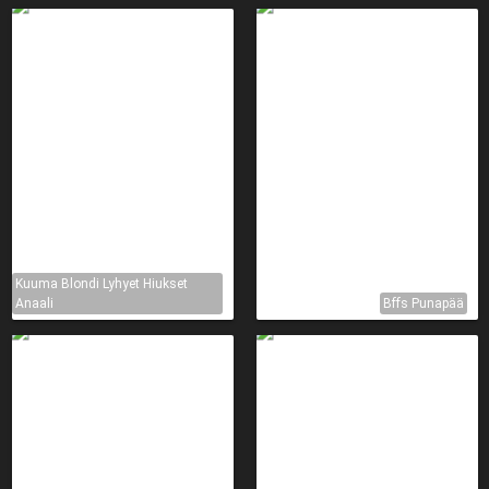
Kuuma Blondi Lyhyet Hiukset
Anaali
Bffs Punapää