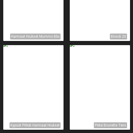
Harmaat Hiukset Mummo Bbc
Blondi 20
Kypsät Pitkät Harmaat Hiukset
Pitkä Brunette Teini