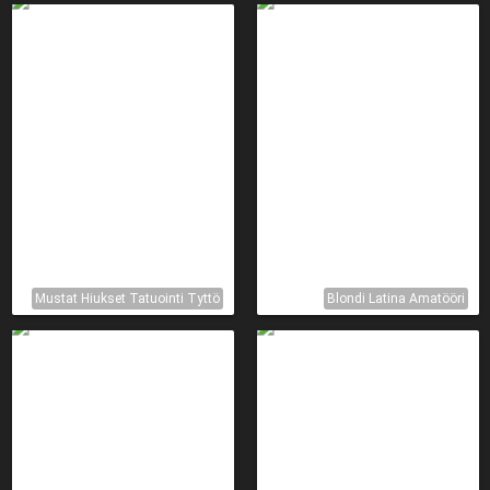
Mustat Hiukset Tatuointi Tyttö
Blondi Latina Amatööri