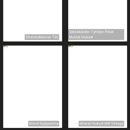
Seksikkäiden Tyttöjen Pitkät
Kiharatukkainen Täti
Mustat Hiukset
Blondi Kylpyamme
Kiharat Hiukset Milf Vintage