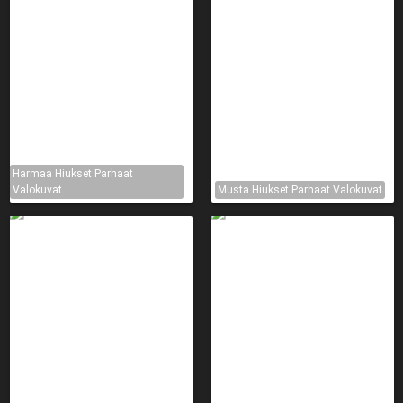
Harmaa Hiukset Parhaat
Valokuvat
Musta Hiukset Parhaat Valokuvat