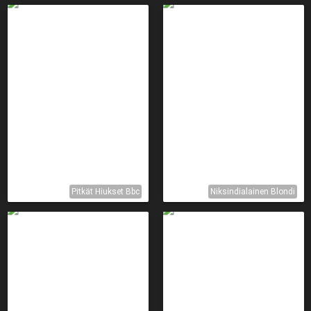
Pitkät Hiukset Bbc
Niksindialainen Blondi