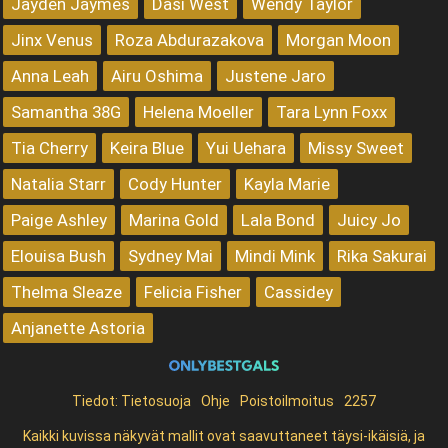
Jayden Jaymes
Dasi West
Wendy Taylor
Jinx Venus
Roza Abdurazakova
Morgan Moon
Anna Leah
Airu Oshima
Justene Jaro
Samantha 38G
Helena Moeller
Tara Lynn Foxx
Tia Cherry
Keira Blue
Yui Uehara
Missy Sweet
Natalia Starr
Cody Hunter
Kayla Marie
Paige Ashley
Marina Gold
Lala Bond
Juicy Jo
Elouisa Bush
Sydney Mai
Mindi Mink
Rika Sakurai
Thelma Sleaze
Felicia Fisher
Cassidey
Anjanette Astoria
Tiedot:
Tietosuoja
Ohje
Poistoilmoitus
2257
Kaikki kuvissa näkyvät mallit ovat saavuttaneet täysi-ikäisiä, ja