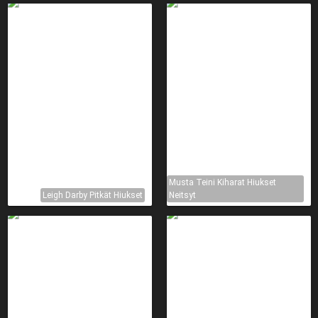
Musta Teini Kiharat Hiukset
Leigh Darby Pitkät Hiukset
Neitsyt