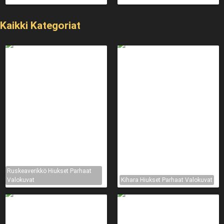
Kaikki Kategoriat
Ruskeaverikkö Hiukset Parhaat
Valokuvat
Kihara Hiukset Parhaat Valokuvat