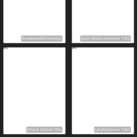
Ruskeaverikkö Kiinnitys
Busty Musta Hiuksinen Tyttö
Kiharat Hiukset Vittu
Lyhythiuksinen Tyttö