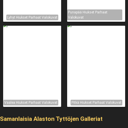
Punapää Hiukset Parhaat
Lyhyt Hiukset Parhaat Valokuvat
Valokuvat
Vaalea Hiukset Parhaat Valokuvat
Pitkä Hiukset Parhaat Valokuvat
Samanlaisia ​​Alaston Tyttöjen Galleriat