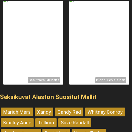
Säälittävä Brunette
Blondi Lebialainen
Seksikuvat Alaston Suositut Mallit
Mariah Mars
Xandy
Candy Red
Whitney Conroy
Kinsley Anne
Trillium
Suze Randall